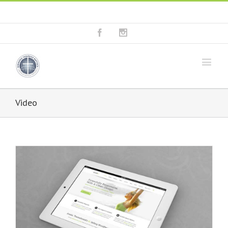
Fala connosco: + 351 214 373 036
|
geral@seminariobaptista.com.pt
Facebook
Instagram
Video