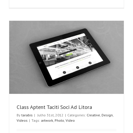
Praesent
Et
Urna
Turpis
Class Aptent Taciti Soci Ad Litora
By
tarabis
|
Julho 31st, 2012
|
Categories:
Creative
,
Design
,
Videos
|
Tags:
artwork
,
Photo
,
Video