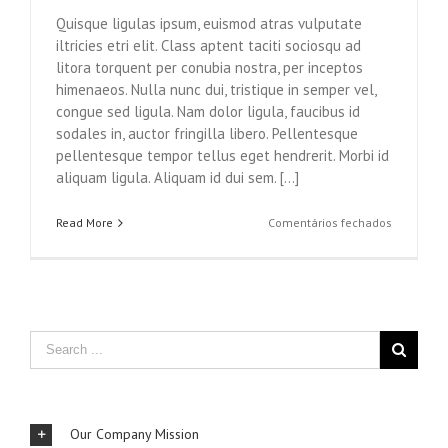
Quisque ligulas ipsum, euismod atras vulputate
iltricies etri elit. Class aptent taciti sociosqu ad
litora torquent per conubia nostra, per inceptos
himenaeos. Nulla nunc dui, tristique in semper vel,
congue sed ligula. Nam dolor ligula, faucibus id
sodales in, auctor fringilla libero. Pellentesque
pellentesque tempor tellus eget hendrerit. Morbi id
aliquam ligula. Aliquam id dui sem. [...]
em
Read More
Comentários fechados
Class
Aptent
Taciti
Soci
Ad
Litora
Our Company Mission