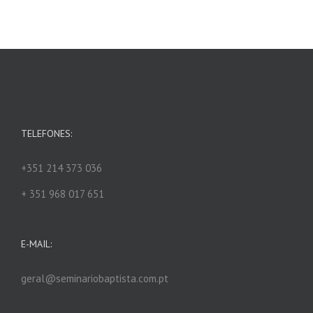
TELEFONES:
+351 214 373 036
+ 351 968 017 651
E-MAIL:
geral@seminariobaptista.com.pt