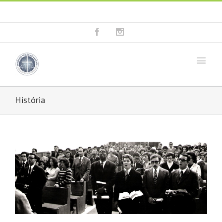
Fala connosco: + 351 214 373 036
|
geral@seminariobaptista.com.pt
Facebook
Instagram
História