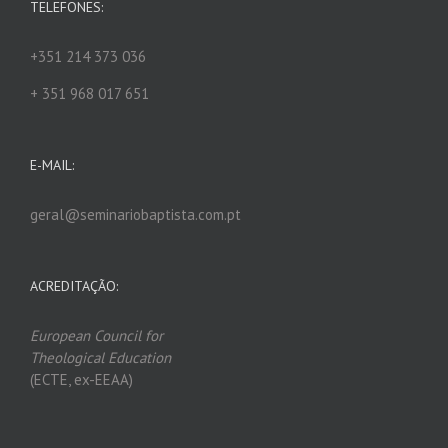
TELEFONES:
+351 214 373 036
+ 351 968 017 651
E-MAIL:
geral@seminariobaptista.com.pt
ACREDITAÇÃO:
European Council for
Theological Edu
ca
tion
(ECTE, ex-EEAA)