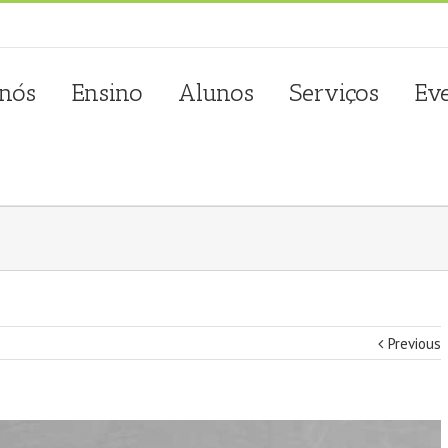
sta.com.pt
 nós
Ensino
Alunos
Serviços
Ev
Previous