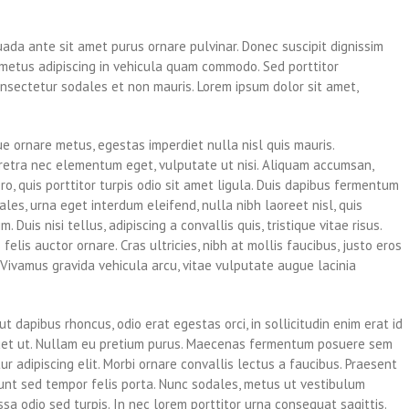
uada ante sit amet purus ornare pulvinar. Donec suscipit dignissim
metus adipiscing in vehicula quam commodo. Sed porttitor
sectetur sodales et non mauris. Lorem ipsum dolor sit amet,
ue ornare metus, egestas imperdiet nulla nisl quis mauris.
aretra nec elementum eget, vulputate ut nisi. Aliquam accumsan,
ro, quis porttitor turpis odio sit amet ligula. Duis dapibus fermentum
ales, urna eget interdum eleifend, nulla nibh laoreet nisl, quis
 Duis nisi tellus, adipiscing a convallis quis, tristique vitae risus.
felis auctor ornare. Cras ultricies, nibh at mollis faucibus, justo eros
. Vivamus gravida vehicula arcu, vitae vulputate augue lacinia
ut dapibus rhoncus, odio erat egestas orci, in sollicitudin enim erat id
liquet ut. Nullam eu pretium purus. Maecenas fermentum posuere sem
r adipiscing elit. Morbi ornare convallis lectus a faucibus. Praesent
idunt sed tempor felis porta. Nunc sodales, metus ut vestibulum
sa odio sed turpis. In nec lorem porttitor urna consequat sagittis.