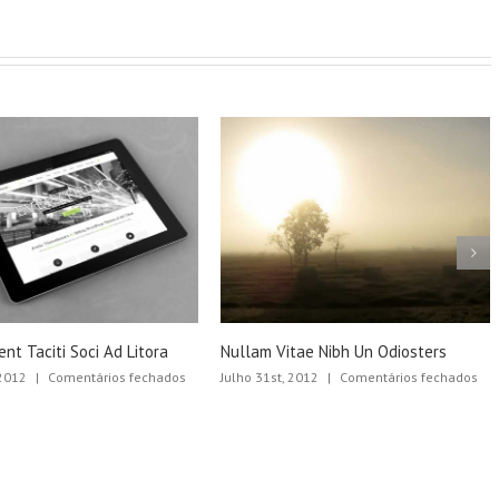
ra
Nullam Vitae Nibh Un Odiosters
Proin Sodales Quam 
em
em
hados
Julho 31st, 2012
|
Comentários fechados
Julho 31st, 2012
|
Com
Class
Nullam
Aptent
Vitae
Taciti
Nibh
Soci
Un
Ad
Odiosters
Litora