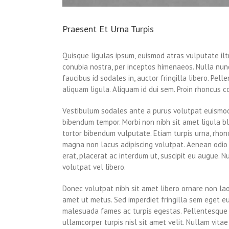
Praesent Et Urna Turpis
Quisque ligulas ipsum, euismod atras vulputate iltri
conubia nostra, per inceptos himenaeos. Nulla nunc 
faucibus id sodales in, auctor fringilla libero. Pe
aliquam ligula. Aliquam id dui sem. Proin rhoncus c
Vestibulum sodales ante a purus volutpat euismod.
bibendum tempor. Morbi non nibh sit amet ligula bl
tortor bibendum vulputate. Etiam turpis urna, rhonc
magna non lacus adipiscing volutpat. Aenean odio m
erat, placerat ac interdum ut, suscipit eu augue. N
volutpat vel libero.
Donec volutpat nibh sit amet libero ornare non lao
amet ut metus. Sed imperdiet fringilla sem eget e
malesuada fames ac turpis egestas. Pellentesque a
ullamcorper turpis nisl sit amet velit. Nullam vitae