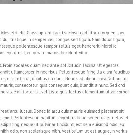
cies etri elit. Class aptent taciti sociosqu ad litora torquent per
dui, tristique in semper vel, congue sed ligula. Nam dolor ligula,
llentesque pellentesque tempor tellus eget hendrerit. Morbi id
onsequat nisl, eu ornare mauris tincidunt vitae.
 Proin sodales quam nec ante sollicitudin lacinia. Ut egestas
andit ullamcorper in nec risus. Pellentesque fringilla diam faucibus
us et mattis ut, dapibus eu nunc. Nunc sed aliquet nisi. Nullam ut
auris, consectetur quis consequat quis, blandit a nunc. Sed orci
unc vitae mi tortor. Ut vel justo quis lectus elementum ullamcorper
reet arcu luctus. Donec id arcu quis mauris euismod placerat sit
uismod. Pellentesque habitant morbi tristique senectus et netus et
dipiscing, neque ut pulvinar tincidunt, est sem euismod odio, eu
 nibh odio, non scelerisque nibh. Vestibulum ut est augue, in varius