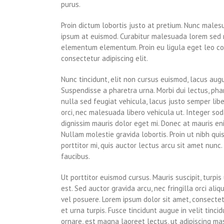
purus.
Proin dictum lobortis justo at pretium. Nunc males
ipsum at euismod. Curabitur malesuada lorem sed 
elementum elementum. Proin eu ligula eget leo con
consectetur adipiscing elit.
Nunc tincidunt, elit non cursus euismod, lacus aug
Suspendisse a pharetra urna. Morbi dui lectus, ph
nulla sed feugiat vehicula, lacus justo semper libe
orci, nec malesuada libero vehicula ut. Integer sod
dignissim mauris dolor eget mi. Donec at mauris enim.
Nullam molestie gravida lobortis. Proin ut nibh quis 
porttitor mi, quis auctor lectus arcu sit amet nunc
faucibus.
Ut porttitor euismod cursus. Mauris suscipit, turpis 
est. Sed auctor gravida arcu, nec fringilla orci a
vel posuere. Lorem ipsum dolor sit amet, consectetu
et urna turpis. Fusce tincidunt augue in velit tinc
ornare, est magna laoreet lectus, ut adipiscing mas