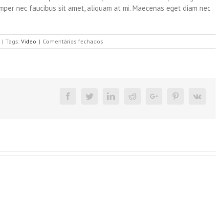
emper nec faucibus sit amet, aliquam at mi. Maecenas eget diam nec
em
|
Tags:
Video
|
Comentários fechados
Praesent
Et
Urna
Turpis
Facebook
Twitter
Linkedin
Reddit
Google+
Pinterest
Vk