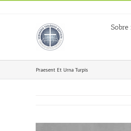
Fala connosco: + 351 214 373 036
|
geral@seminariobapti
Sobre
Praesent Et Urna Turpis
View