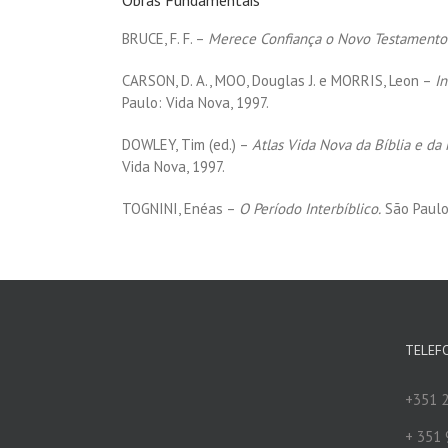
BRUCE, F. F. –
Merece Confiança o Novo Testamento
CARSON, D. A., MOO, Douglas J. e MORRIS, Leon –
I
Paulo: Vida Nova, 1997.
DOWLEY, Tim (ed.) –
Atlas Vida Nova da Bíblia e da 
Vida Nova, 1997.
TOGNINI, Enéas –
O Período Interbíblico.
São Paulo
TELEF
+351 2
+ 351 