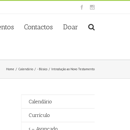
Facebook
Instagram
entos
Contactos
Doar
Home
/
Calendário
/
- Básico
/
Introdução ao Novo Testamento
Calendário
Currículo
– Avançado