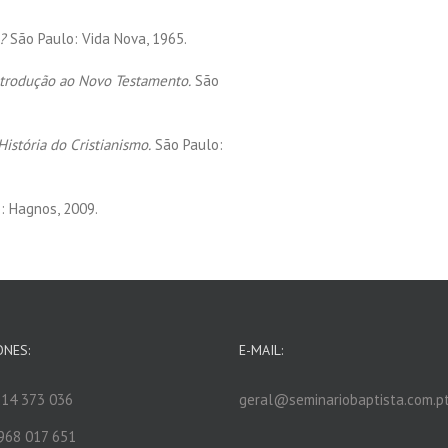
?
São Paulo: Vida Nova, 1965.
ntrodução ao Novo Testamento.
São
História do Cristianismo.
São Paulo:
: Hagnos, 2009.
ONES:
E-MAIL:
14 373 036
geral@seminariobaptista.com.p
968 017 651