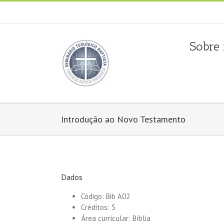
Fala connosco: + 351 214 373 036
|
geral@seminariobapti
Sobre
Introdução ao Novo Testamento
Dados
Código: Bib A02
Créditos: 5
Área curricular: Bíblia