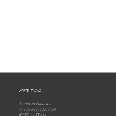
ACREDITAÇÃO:
t
European Council for
Theological Edu
ca
tion
(ECTE, ex-EEAA)