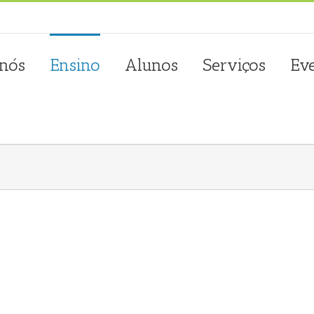
sta.com.pt
 nós
Ensino
Alunos
Serviços
Ev