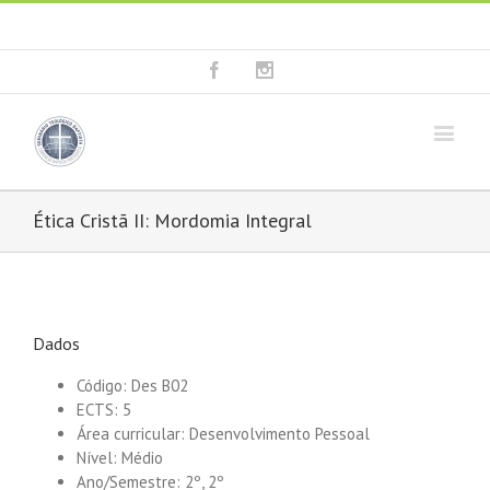
Fala connosco: + 351 214 373 036
|
geral@seminariobaptista.com.pt
Facebook
Instagram
Ética Cristã II: Mordomia Integral
Dados
Código: Des B02
ECTS: 5
Área curricular: Desenvolvimento Pessoal
Nível: Médio
Ano/Semestre: 2º, 2º