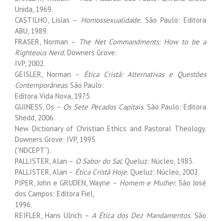
Unida, 1969.
CASTILHO, Lísias –
Homossexualidade.
São Paulo: Editora
ABU, 1989.
FRASER, Norman –
The Net Commandments: How to be a
Righteous Nerd.
Downers Grove:
IVP, 2002.
GEISLER, Norman –
Ética Cristã: Alternativas e Questões
Contemporâneas
. São Paulo:
Editora Vida Nova, 1975.
GUINESS, Os –
Os Sete Pecados Capitais.
São Paulo: Editora
Shedd, 2006.
New Dictionary of Christian Ethics and Pastoral Theology.
Downers Grove: IVP, 1995
(“NDCEPT”).
PALLISTER, Alan –
O Sabor do Sal.
Queluz: Núcleo, 1983.
PALLISTER, Alan –
Ética Cristã Hoje.
Queluz: Núcleo, 2002.
PIPER, John e GRUDEN, Wayne –
Homem e Mulher.
São José
dos Campos: Editora Fiel,
1996.
REIFLER, Hans Ulrich –
A Ética dos Dez Mandamentos.
São