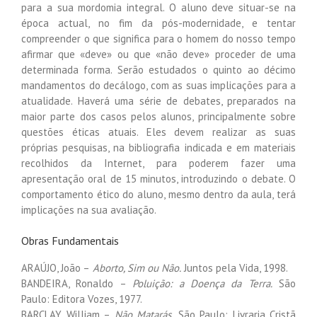
para a sua mordomia integral. O aluno deve situar-se na
época actual, no fim da pós-modernidade, e tentar
compreender o que significa para o homem do nosso tempo
afirmar que «deve» ou que «não deve» proceder de uma
determinada forma. Serão estudados o quinto ao décimo
mandamentos do decálogo, com as suas implicações para a
atualidade. Haverá uma série de debates, preparados na
maior parte dos casos pelos alunos, principalmente sobre
questões éticas atuais. Eles devem realizar as suas
próprias pesquisas, na bibliografia indicada e em materiais
recolhidos da Internet, para poderem fazer uma
apresentação oral de 15 minutos, introduzindo o debate. O
comportamento ético do aluno, mesmo dentro da aula, terá
implicações na sua avaliação.
Obras Fundamentais
ARAÚJO, João –
Aborto, Sim ou Não.
Juntos pela Vida, 1998.
BANDEIRA, Ronaldo –
Poluição: a Doença da Terra.
São
Paulo: Editora Vozes, 1977.
BARCLAY, William –
Não Matarás.
São Paulo: Livraria Cristã