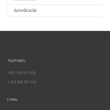
Acreditação
TELEFONES:
+351 214 373 036
+ 351 968 017 651
E-MAIL: