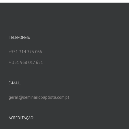
TELEFONES:
+351 214 373 036
+ 351 968 017 651
E-MAIL:
geral@seminariobaptista.com.pt
ACREDITAÇÃO: