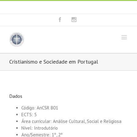
Fala connosco: + 351 214 373 036
|
geral@seminariobaptista.com.pt
Facebook
Instagram
Cristianismo e Sociedade em Portugal
Dados
Código: AnCSR B01
ECTS: 5
Área curricular: Análise Cultural, Social e Religiosa
Nível: Introdutório
Ano/Semestre: 1º, 2º