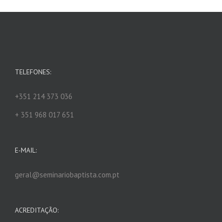
TELEFONES:
+351 214 373 036
+ 351 968 017 651
E-MAIL:
geral@seminariobaptista.com.pt
ACREDITAÇÃO: