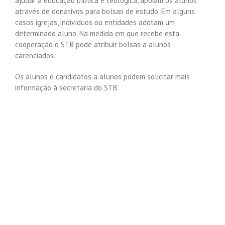
ajudar a educação bíblica e teológica, apoiam os alunos
através de donativos para bolsas de estudo. Em alguns
casos igrejas, indivíduos ou entidades adotam um
determinado aluno. Na medida em que recebe esta
cooperação o STB pode atribuir bolsas a alunos
carenciados.
Os alunos e candidatos a alunos podem solicitar mais
informação à secretaria do STB.
o objectivo de possibilitar a alunos carenciados o acesso a
bolsas de serviço que os ajudem a cobrir os encargos com
os seus estudos, o Seminário disponibiliza um programa de
bolsas.
Os candidatos ao programa de bolsas deverão apresentar
os seguintes documentos ao Conselho Directivo da Escola,
até ao limite da data previamente definida:
a)
Comprovativo de Rendimentos Familiares (Recibos de
Vencimento do agregado familiar, ou Declaração da