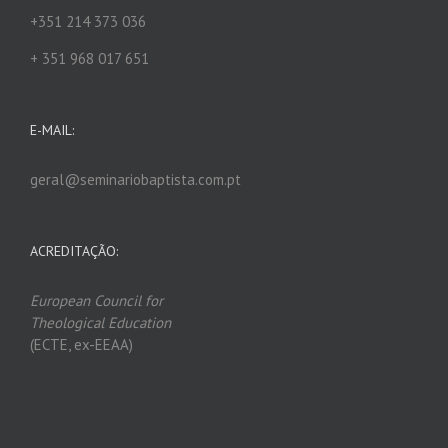
+351 214 373 036
+ 351 968 017 651
E-MAIL:
geral@seminariobaptista.com.pt
ACREDITAÇÃO:
European Council for
Theological Edu
ca
tion
(ECTE, ex-EEAA)