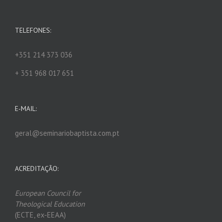
TELEFONES:
+351 214 373 036
+ 351 968 017 651
E-MAIL:
geral@seminariobaptista.com.pt
ACREDITAÇÃO:
European Council for
Theological Edu
ca
tion
(ECTE, ex-EEAA)