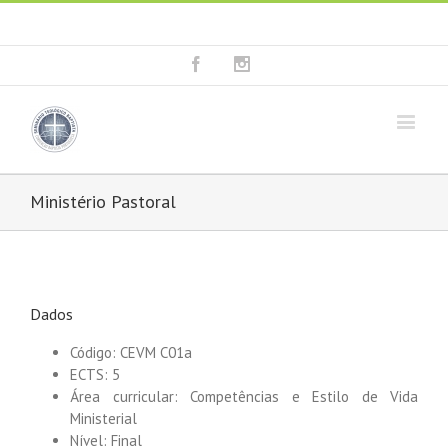
Fala connosco: + 351 214 373 036
|
geral@seminariobaptista.com.pt
Facebook
Instagram
Ministério Pastoral
Dados
Código: CEVM C01a
ECTS: 5
Área curricular: Competências e Estilo de Vida
Ministerial
Nível: Final