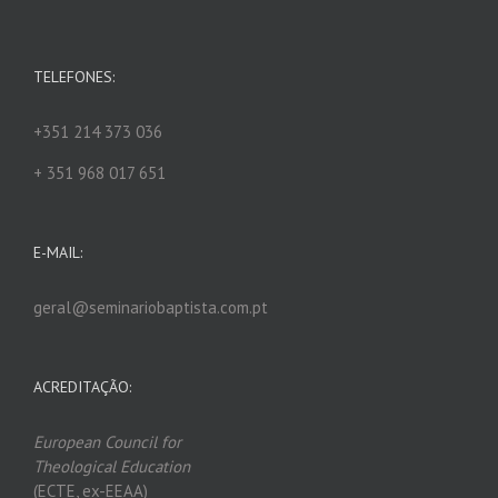
TELEFONES:
+351 214 373 036
+ 351 968 017 651
E-MAIL:
geral@seminariobaptista.com.pt
ACREDITAÇÃO:
European Council for
Theological Edu
ca
tion
(ECTE, ex-EEAA)