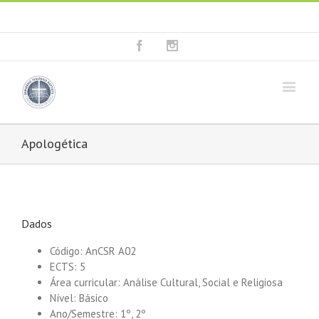
Fala connosco: + 351 214 373 036
|
geral@seminariobaptista.com.pt
Facebook
Instagram
Apologética
Dados
Código: AnCSR A02
ECTS: 5
Área curricular: Análise Cultural, Social e Religiosa
Nível: Básico
Ano/Semestre: 1º, 2º