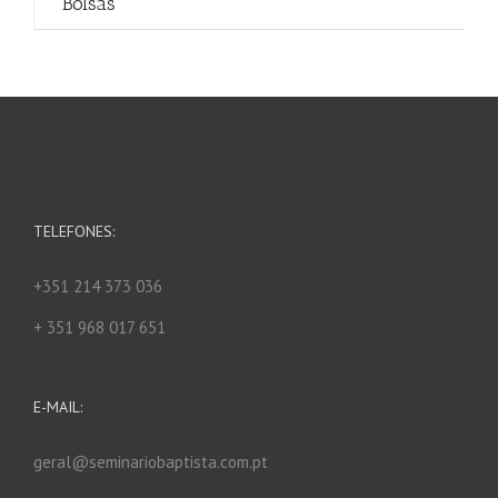
Bolsas
TELEFONES:
+351 214 373 036
+ 351 968 017 651
E-MAIL:
geral@seminariobaptista.com.pt