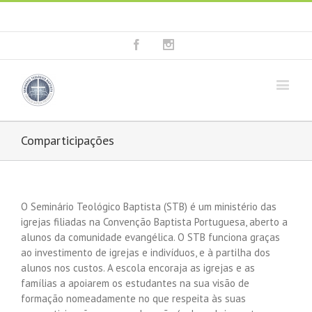
Fala connosco: + 351 214 373 036
|
geral@seminariobaptista.com.pt
Facebook
Instagram
Comparticipações
O Seminário Teológico Baptista (STB) é um ministério das
igrejas filiadas na Convenção Baptista Portuguesa, aberto a
alunos da comunidade evangélica. O STB funciona graças
ao investimento de igrejas e indivíduos, e à partilha dos
alunos nos custos. A escola encoraja as igrejas e as
famílias a apoiarem os estudantes na sua visão de
formação nomeadamente no que respeita às suas