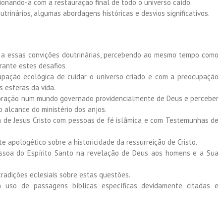
ionando-a com a restauração final de todo o universo caído.
trinários, algumas abordagens históricas e desvios significativos.
os a essas convições doutrinárias, percebendo ao mesmo tempo como
rante estes desafios.
upação ecológica de cuidar o universo criado e com a preocupação
 esferas da vida.
 oração num mundo governado providencialmente de Deus e perceber
o alcance do ministério dos anjos.
 de Jesus Cristo com pessoas de fé islâmica e com Testemunhas de
e apologético sobre a historicidade da ressurreição de Cristo.
Pessoa do Espírito Santo na revelação de Deus aos homens e a Sua
 tradições eclesiais sobre estas questões.
m uso de passagens bíblicas específicas devidamente citadas e