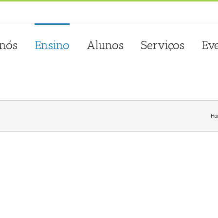
sta.com.pt
 nós
Ensino
Alunos
Serviços
Ev
Ho