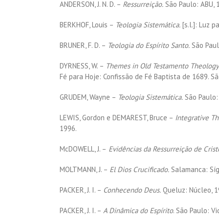
ANDERSON, J. N. D. –
Ressurreição.
São Paulo: ABU, 
BERKHOF, Louis –
Teologia Sistemática.
[s.l.]: Luz 
BRUNER, F. D. –
Teologia do Espírito Santo.
São Paul
DYRNESS, W. –
Themes in Old Testamento Theology
Fé para Hoje: Confissão de Fé Baptista de 1689. São
GRUDEM, Wayne –
Teologia Sistemática.
São Paulo: 
LEWIS, Gordon e DEMAREST, Bruce –
Integrative Th
1996.
McDOWELL, J. –
Evidências da Ressurreição de Crist
MOLTMANN, J. –
El Dios Crucificado.
Salamanca: Síg
PACKER, J. I. –
Conhecendo Deus.
Queluz: Núcleo, 1
PACKER, J. I. –
A Dinâmica do Espírito
. São Paulo: V