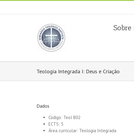
Fala connosco: + 351 214 373 036
|
geral@seminariobapti
Sobre
Teologia Integrada I: Deus e Criação
Dados
Código: Teol B02
ECTS: 5
Área curricular: Teologia Integrada