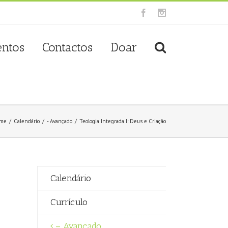
Facebook
Instagram
entos
Contactos
Doar
me
/
Calendário
/
- Avançado
/
Teologia Integrada I: Deus e Criação
Calendário
Currículo
– Avançado