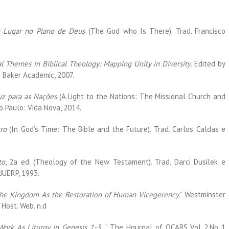
u Lugar no Plano de Deus
(The God who Is There). Trad. Francisco
al Themes in Biblical Theology:
Mapping Unity in Diversity.
Edited by
 Baker Academic, 2007.
Luz para as Nações
(A Light to the Nations: The Missional Church and
ão Paulo: Vida Nova, 2014.
ro
(In God’s Time: The Bible and the Future). Trad. Carlos Caldas e
to
, 2a ed. (Theology of the New Testament). Trad. Darci Dusilek e
 JUERP, 1993.
he Kingdom As the Restoration of
Human Vicegerency.
” Westminster
 Host. Web. n.d
ork As Liturgy in Genesis 1-3 .
” The Hournal of OCABS Vol 2.No 1