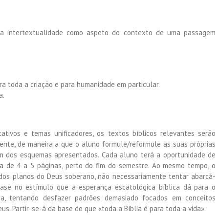
r a intertextualidade como aspeto do contexto de uma passagem
ra toda a criação e para humanidade em particular.
a.
tivos e temas unificadores, os textos bíblicos relevantes serão
ente, de maneira a que o aluno formule/reformule as suas próprias
um dos esquemas apresentados. Cada aluno terá a oportunidade de
a de 4 a 5 páginas, perto do fim do semestre. Ao mesmo tempo, o
 dos planos do Deus soberano, não necessariamente tentar abarcá-
ase no estímulo que a esperança escatológica bíblica dá para o
ca, tentando desfazer padrões demasiado focados em conceitos
s. Partir-se-á da base de que «toda a Bíblia é para toda a vida».