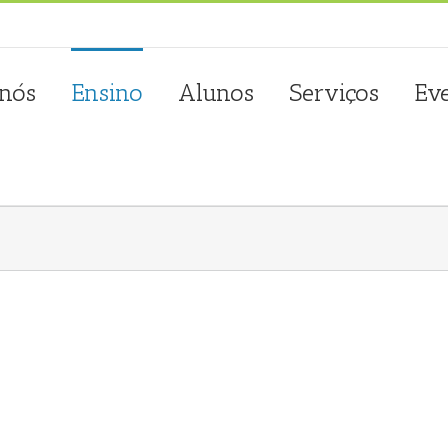
sta.com.pt
 nós
Ensino
Alunos
Serviços
Ev