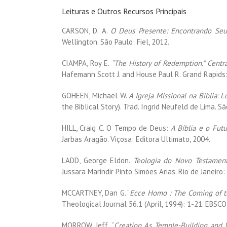
Leituras e Outros Recursos Principais
CARSON, D. A.
O Deus Presente: Encontrando Se
Wellington. São Paulo: Fiel, 2012.
CIAMPA, Roy E.
“The History of Redemption.” Centr
Hafemann Scott J. and House Paul R. Grand Rapids:
GOHEEN, Michael W.
A Igreja Missional na Bíblia: 
the Biblical Story). Trad. Ingrid Neufeld de Lima. S
HILL, Craig C. O Tempo de Deus:
A Bíblia e o Futu
Jarbas Aragão. Viçosa: Editora Ultimato, 2004.
LADD, George Eldon.
Teologia do Novo Testamen
Jussara Marindir Pinto Simões Arias. Rio de Janeiro:
MCCARTNEY, Dan G. “
Ecce Homo : The Coming of t
Theological Journal 56.1 (April, 1994): 1-21. EBSCO
MORROW, Jeff. “
Creation As Temple-Building and W