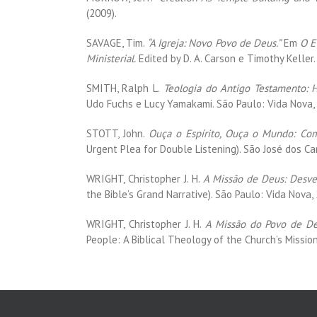
(2009).
SAVAGE, Tim.
“A Igreja: Novo Povo de Deus.”
Em
O E
Ministerial.
Edited by D. A. Carson e Timothy Keller.
SMITH, Ralph L.
Teologia do Antigo Testamento: 
Udo Fuchs e Lucy Yamakami. São Paulo: Vida Nova,
STOTT, John.
Ouça o Espírito, Ouça o Mundo: Co
Urgent Plea for Double Listening). São José dos Cam
WRIGHT, Christopher J. H.
A Missão de Deus: Desve
the Bible’s Grand Narrative). São Paulo: Vida Nova,
WRIGHT, Christopher J. H.
A Missão do Povo de De
People: A Biblical Theology of the Church’s Mission