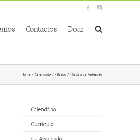
Facebook
Instagram
entos
Contactos
Doar
Home
/
Calendário
/
- Básico
/
História de Redenção
Calendário
Currículo
– Avançado