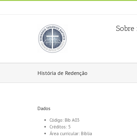
Fala connosco: + 351 214 373 036
|
geral@seminariobapti
Sobre
História de Redenção
Dados
Código: Bib A03
Créditos: 5
Área curricular: Bíblia