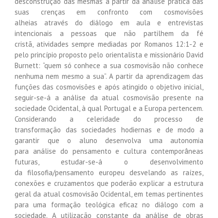
desconstrução das mesmas a partir da análise prática das
suas crenças em confronto com cosmovisões
alheias através do diálogo em aula e entrevistas
intencionais a pessoas que não partilhem da fé
cristã, atividades sempre mediadas por Romanos 12:1-2 e
pelo princípio proposto pelo orientalista e missionário David
Burnett: “quem só conhece a sua cosmovisão não conhece
nenhuma nem mesmo a sua”. A partir da aprendizagem das
funções das cosmovisões e após atingido o objetivo inicial,
seguir-se-á a análise da atual cosmovisão presente na
sociedade Ocidental, à qual Portugal e a Europa pertencem.
Considerando a celeridade do processo de
transformação das sociedades hodiernas e de modo a
garantir que o aluno desenvolva uma autonomia
para análise do pensamento e cultura contemporâneas
futuras, estudar-se-á o desenvolvimento
da filosofia/pensamento europeu desvelando as raízes,
conexões e cruzamentos que poderão explicar a estrutura
geral da atual cosmovisão Ocidental, em temas pertinentes
para uma formação teológica eficaz no diálogo com a
sociedade. A utilização constante da análise de obras