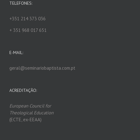
TELEFONES:
+351 214 373 036
+ 351 968 017 651
E-MAIL:
geral@seminariobaptista.com.pt
ACREDITAÇÃO:
European Council for
Theological Edu
ca
tion
(ECTE, ex-EEAA)