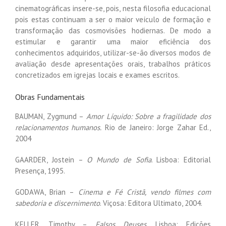
cinematográficas insere-se, pois, nesta filosofia educacional
pois estas continuam a ser o maior veículo de formação e
transformação das cosmovisões hodiernas. De modo a
estimular e garantir uma maior eficiência dos
conhecimentos adquiridos, utilizar-se-ão diversos modos de
avaliação desde apresentações orais, trabalhos práticos
concretizados em igrejas locais e exames escritos.
Obras Fundamentais
BAUMAN, Zygmund –
Amor Líquido: Sobre a fragilidade dos
relacionamentos humanos.
Rio de Janeiro: Jorge Zahar Ed.,
2004
GAARDER, Jostein –
O Mundo de Sofia
. Lisboa: Editorial
Presença, 1995.
GODAWA, Brian –
Cinema e Fé Cristã, vendo filmes com
sabedoria e discernimento
. Viçosa: Editora Ultimato, 2004.
KELLER, Timothy –
Falsos Deuses
. Lisboa: Edições