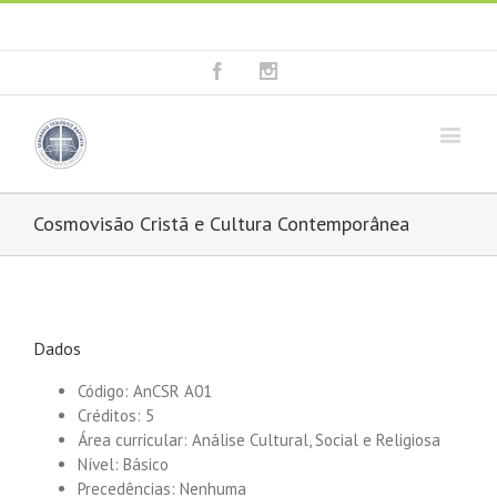
Fala connosco: + 351 214 373 036
|
geral@seminariobaptista.com.pt
Facebook
Instagram
Cosmovisão Cristã e Cultura Contemporânea
Dados
Código: AnCSR A01
Créditos: 5
Área curricular: Análise Cultural, Social e Religiosa
Nível: Básico
Precedências: Nenhuma