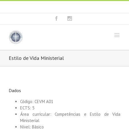
Fala connosco: + 351 214 373 036
|
geral@seminariobaptista.com.pt
Facebook
Instagram
Estilo de Vida Ministerial
Dados
Código: CEVM A01
ECTS: 5
Área curricular: Competências e Estilo de Vida
Ministerial
Nível: Básico