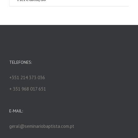
TELEFONES:
+351 214 373 036
+ 351 968 017 651
E-MAIL:
geral@seminariobaptista.com.pt