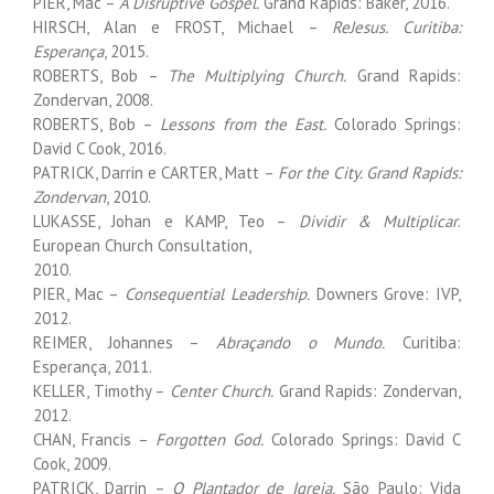
PIER, Mac –
A Disruptive Gospel.
Grand Rapids: Baker, 2016.
HIRSCH, Alan e FROST, Michael –
ReJesus. Curitiba:
Esperança
, 2015.
ROBERTS, Bob –
The Multiplying Church.
Grand Rapids:
Zondervan, 2008.
ROBERTS, Bob –
Lessons from the East.
Colorado Springs:
David C Cook, 2016.
PATRICK, Darrin e CARTER, Matt –
For the City. Grand Rapids:
Zondervan
, 2010.
LUKASSE, Johan e KAMP, Teo –
Dividir & Multiplicar
.
European Church Consultation,
2010.
PIER, Mac –
Consequential Leadership.
Downers Grove: IVP,
2012.
REIMER, Johannes –
Abraçando o Mundo.
Curitiba:
Esperança, 2011.
KELLER, Timothy –
Center Church.
Grand Rapids: Zondervan,
2012.
CHAN, Francis –
Forgotten God.
Colorado Springs: David C
Cook, 2009.
PATRICK, Darrin –
O Plantador de Igreja.
São Paulo: Vida