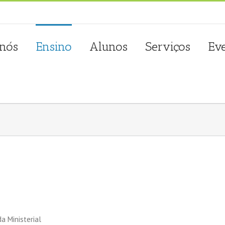
sta.com.pt
 nós
Ensino
Alunos
Serviços
Ev
a Ministerial