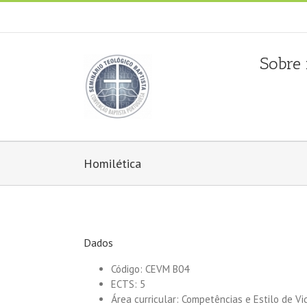
Fala connosco: + 351 214 373 036
|
geral@seminariobapti
Sobre
Homilética
Dados
Código: CEVM B04
ECTS: 5
Área curricular: Competências e Estilo de Vid