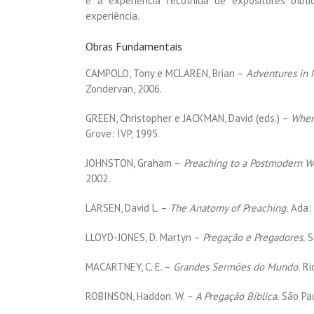
e a experiência recolhida de expositores bíbl
experiência.
Obras Fundamentais
CAMPOLO, Tony e MCLAREN, Brian –
Adventures in M
Zondervan, 2006.
GREEN, Christopher e JACKMAN, David (eds.) –
When 
Grove: IVP, 1995.
JOHNSTON, Graham –
Preaching to a Postmodern Wo
2002.
LARSEN, David L. –
The Anatomy of Preaching.
Ada: 
LLOYD-JONES, D. Martyn –
Pregação e Pregadores.
Sã
MACARTNEY, C. E. –
Grandes Sermões do Mundo.
Rio
ROBINSON, Haddon. W. –
A Pregação Bíblica.
São Pau