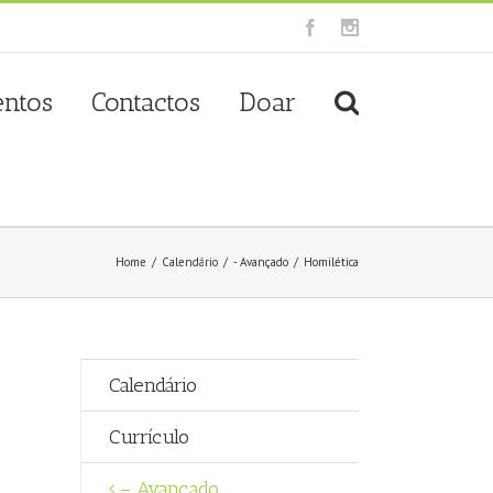
Facebook
Instagram
entos
Contactos
Doar
Home
/
Calendário
/
- Avançado
/
Homilética
Calendário
Currículo
– Avançado