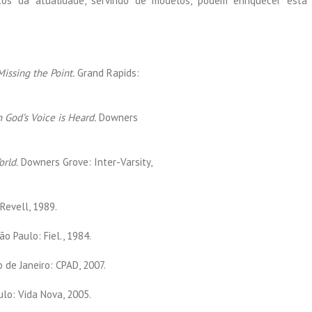
icos da atualidade, servindo de modelos, podem enriquecer esta
issing the Point.
Grand Rapids:
God’s Voice is Heard.
Downers
rld.
Downers Grove: Inter-Varsity,
Revell, 1989.
o Paulo: Fiel., 1984.
 de Janeiro: CPAD, 2007.
lo: Vida Nova, 2005.