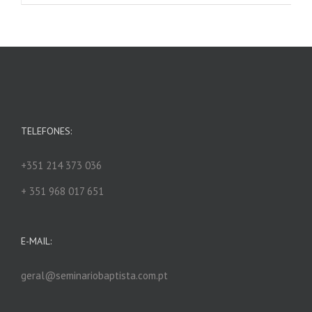
TELEFONES:
+351 214 373 036
+ 351 968 017 651
E-MAIL:
geral@seminariobaptista.com.pt