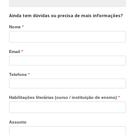
Ainda tem dúvidas ou precisa de mais informações?
Contacto
Nome
*
–
curso
especializado
Email
*
Telefone
*
Habilitações literárias (curso / instituição de ensino)
*
Assunto