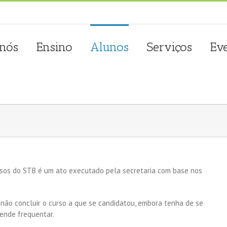
sta.com.pt
 nós
Ensino
Alunos
Serviços
Ev
rsos do STB é um ato executado pela secretaria com base nos
.
não concluir o curso a que se candidatou, embora tenha de se
tende frequentar.