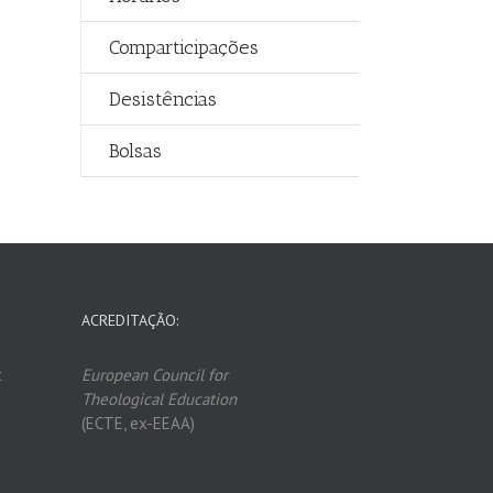
Comparticipações
Desistências
Bolsas
ACREDITAÇÃO:
t
European Council for
Theological Edu
ca
tion
(ECTE, ex-EEAA)