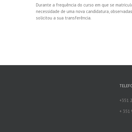
Durante a frequência do curso em que se matriculo
necessidade de uma nova candidatura, observadas
solicitou a sua transferência.
TELEF
+351 2
+ 351 