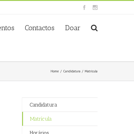
Facebook
Instagram
entos
Contactos
Doar
Home
/
Candidatura
/
Matrícula
Candidatura
Matrícula
Horários