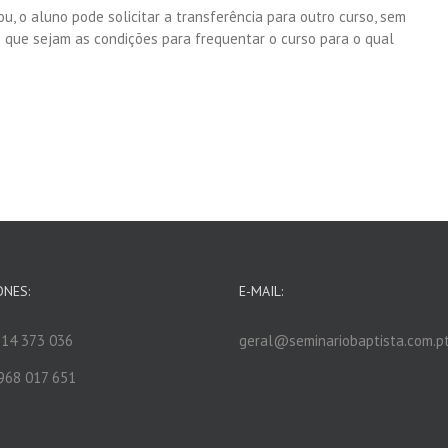
u, o aluno pode solicitar a transferência para outro curso, sem
 que sejam as condições para frequentar o curso para o qual
ONES:
E-MAIL:
14 373 036
geral@seminariobaptista.com.p
968 017 651