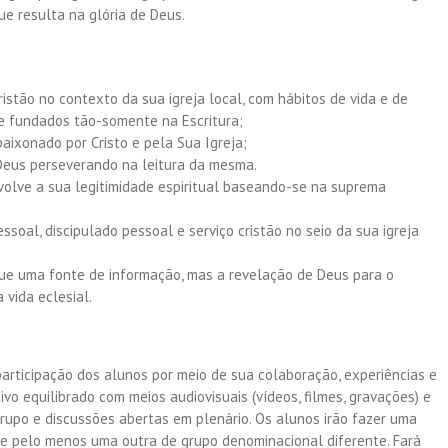
e resulta na glória de Deus.
cristão no contexto da sua igreja local, com hábitos de vida e de
 e fundados tão-somente na Escritura;
aixonado por Cristo e pela Sua Igreja;
Deus perseverando na leitura da mesma.
olve a sua legitimidade espiritual baseando-se na suprema
soal, discipulado pessoal e serviço cristão no seio da sua igreja
ue uma fonte de informação, mas a revelação de Deus para o
 vida eclesial.
participação dos alunos por meio de sua colaboração, experiências e
vo equilibrado com meios audiovisuais (vídeos, filmes, gravações) e
rupo e discussões abertas em plenário. Os alunos irão fazer uma
e pelo menos uma outra de grupo denominacional diferente. Fará