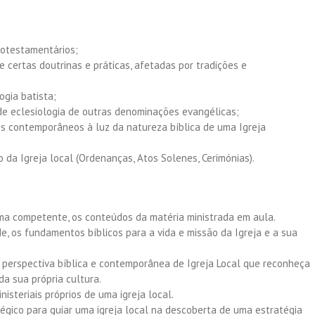
neotestamentários;
 certas doutrinas e práticas, afetadas por tradições e
ogia batista;
 de eclesiologia de outras denominações evangélicas;
fios contemporâneos à luz da natureza bíblica de uma Igreja
 da Igreja local (Ordenanças, Atos Solenes, Cerimónias).
rma competente, os conteúdos da matéria ministrada em aula.
e, os fundamentos bíblicos para a vida e missão da Igreja e a sua
perspectiva bíblica e contemporânea de Igreja Local que reconheça
da sua própria cultura.
isteriais próprios de uma igreja local.
gico para guiar uma igreja local na descoberta de uma estratégia