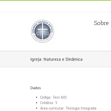
Fala connosco: + 351 214 373 036
|
geral@seminariobapti
Sobre
Igreja: Natureza e Dinâmica
Dados
Código: Teol A01
Créditos: 5
Área curricular: Teologia Integrada