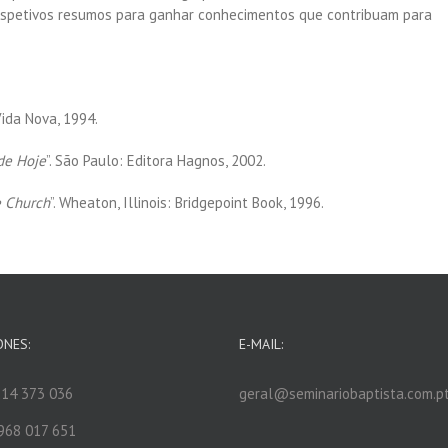
respetivos resumos para ganhar conhecimentos que contribuam para
Vida Nova, 1994.
de Hoje
”. São Paulo: Editora Hagnos, 2002.
e Church
”. Wheaton, Illinois: Bridgepoint Book, 1996.
ONES:
E-MAIL:
14 373 036
geral@seminariobaptista.com.p
968 017 651