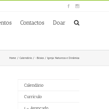
Facebook
Instagram
entos
Contactos
Doar
Home
/
Calendário
/
- Básico
/
Igreja: Natureza e Dinâmica
Calendário
Currículo
– Avançado