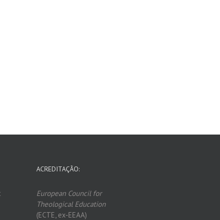
ACREDITAÇÃO:
t
European Council for
Theological Edu
ca
tion
(ECTE, ex-EEAA)