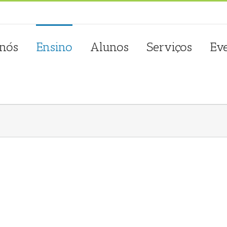
sta.com.pt
 nós
Ensino
Alunos
Serviços
Ev