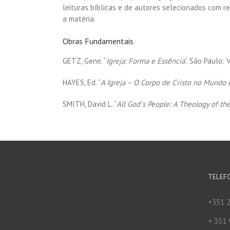
leituras bíblicas e de autores selecionados com 
a matéria.
Obras Fundamentais
GETZ, Gene. “
Igreja: Forma e Essência
”. São Paulo: 
HAYES, Ed. “
A Igreja – O Corpo de Cristo no Mundo 
SMITH, David L. “
All God`s People: A Theology of th
TELEF
+351 2
+ 351 