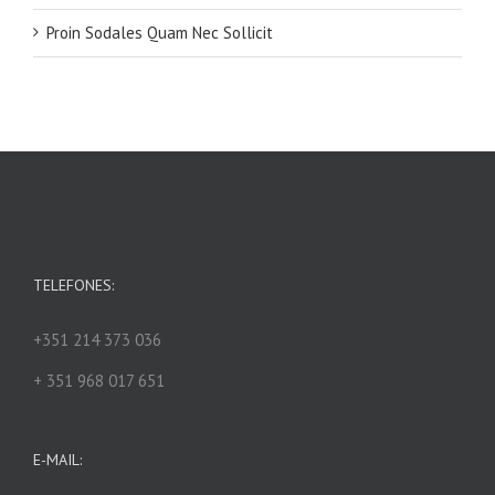
Proin Sodales Quam Nec Sollicit
TELEFONES:
+351 214 373 036
+ 351 968 017 651
E-MAIL: