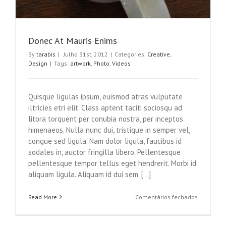
Donec At Mauris Enims
By
tarabis
|
Julho 31st, 2012
|
Categories:
Creative
,
Design
|
Tags:
artwork
,
Photo
,
Videos
Quisque ligulas ipsum, euismod atras vulputate
iltricies etri elit. Class aptent taciti sociosqu ad
litora torquent per conubia nostra, per inceptos
himenaeos. Nulla nunc dui, tristique in semper vel,
congue sed ligula. Nam dolor ligula, faucibus id
sodales in, auctor fringilla libero. Pellentesque
pellentesque tempor tellus eget hendrerit. Morbi id
aliquam ligula. Aliquam id dui sem. [...]
em
Read More
Comentários fechados
Donec
At
Mauris