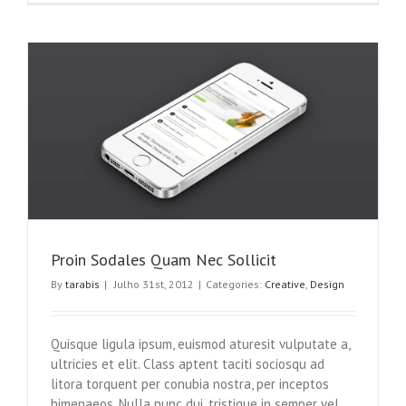
Vitae
Nibh
Un
Odiosters
Proin Sodales Quam Nec Sollicit
By
tarabis
|
Julho 31st, 2012
|
Categories:
Creative
,
Design
Quisque ligula ipsum, euismod aturesit vulputate a,
ultricies et elit. Class aptent taciti sociosqu ad
litora torquent per conubia nostra, per inceptos
himenaeos. Nulla nunc dui, tristique in semper vel,