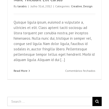
By
tarabis
|
Julho 31st, 2012
|
Categories:
Creative
,
Design
Quisque ligula ipsum, euismod a vulputate a,
ultricies et elit. Class aptent taciti sociosqu ad
litora torquent per conubia nostra, per inceptos
himenaeos. Nulla nunc dui, tristique in semper vel,
congue sed ligula. Nam dolor ligula, faucibus id
sodales in, auctor fringilla libero. Pellentesque
pellentesque tempor tellus eget hendrerit. Morbi id
aliquam ligula. Aliquam id dui [...]
em
Read More
Comentários fechados
Nunc
Tincidunt
Elit
Cursus