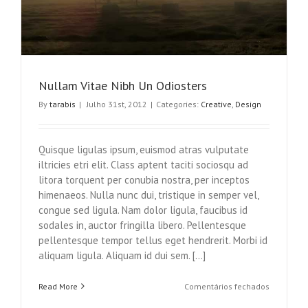
Nullam Vitae Nibh Un Odiosters
By
tarabis
|
Julho 31st, 2012
|
Categories:
Creative
,
Design
Quisque ligulas ipsum, euismod atras vulputate
iltricies etri elit. Class aptent taciti sociosqu ad
litora torquent per conubia nostra, per inceptos
himenaeos. Nulla nunc dui, tristique in semper vel,
congue sed ligula. Nam dolor ligula, faucibus id
sodales in, auctor fringilla libero. Pellentesque
pellentesque tempor tellus eget hendrerit. Morbi id
aliquam ligula. Aliquam id dui sem. [...]
em
Read More
Comentários fechados
Nullam