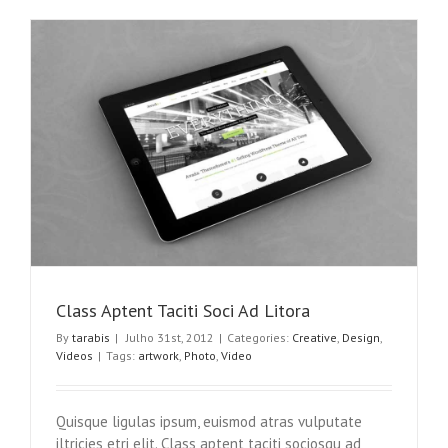
Enims
Class Aptent Taciti Soci Ad Litora
By
tarabis
|
Julho 31st, 2012
|
Categories:
Creative
,
Design
,
Videos
|
Tags:
artwork
,
Photo
,
Video
Quisque ligulas ipsum, euismod atras vulputate
iltricies etri elit. Class aptent taciti sociosqu ad