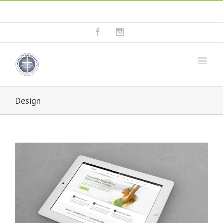
Fala connosco: + 351 214 373 036
|
geral@seminariobaptista.com.pt
Facebook
Instagram
Design