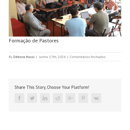
Formação de Pastores
em
By
Débora Hossi
|
Junho 17th, 2026
|
Comentários fechados
Formação
de
Pastores
Share This Story, Choose Your Platform!
Facebook
Twitter
Linkedin
Reddit
Google+
Pinterest
Vk