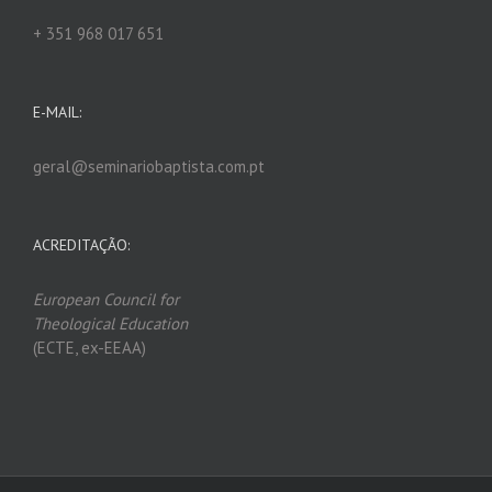
+ 351 968 017 651
E-MAIL:
geral@seminariobaptista.com.pt
ACREDITAÇÃO:
European Council for
Theological Edu
ca
tion
(ECTE, ex-EEAA)