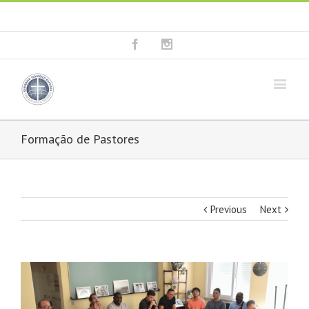
Fala connosco: + 351 214 373 036
|
geral@seminariobaptista.com.pt
Facebook
Instagram
Formação de Pastores
Previous
Next
View
Larger
Image