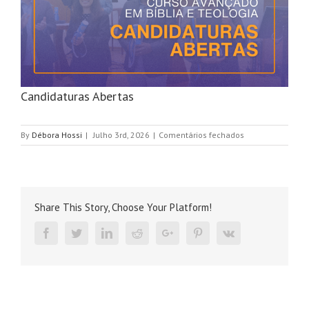
Candidaturas Abertas
em
By
Débora Hossi
|
Julho 3rd, 2026
|
Comentários fechados
Candidaturas
Abertas
Share This Story, Choose Your Platform!
Facebook
Twitter
Linkedin
Reddit
Google+
Pinterest
Vk