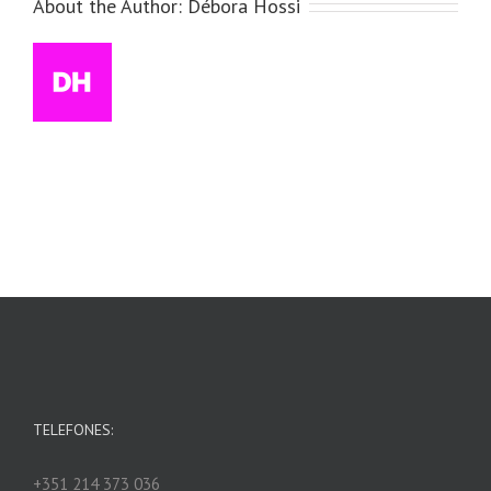
About the Author:
Débora Hossi
TELEFONES:
+351 214 373 036