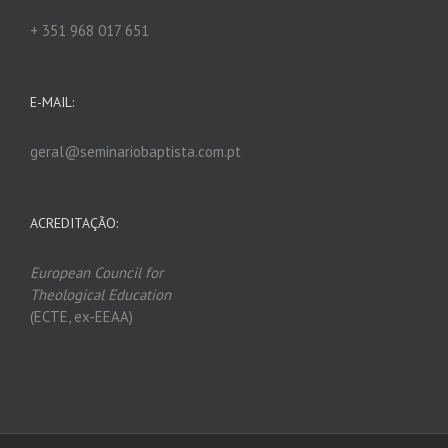
+ 351 968 017 651
E-MAIL:
geral@seminariobaptista.com.pt
ACREDITAÇÃO:
European Council for
Theological Edu
ca
tion
(ECTE, ex-EEAA)