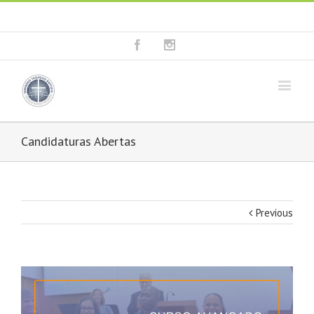
Fala connosco: + 351 214 373 036
|
geral@seminariobaptista.com.pt
Facebook
Instagram
Candidaturas Abertas
Previous
View
Larger
Image