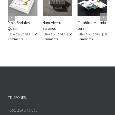
Proin Sodales
Nam Viverra
Curabitur Malada
S
Quam
Euismod
Lorem
U
Julho 31st, 2012
|
0
Julho 31st, 2012
|
0
Julho 31st, 2012
|
0
J
Comments
Comments
Comments
C
TELEFONES:
+351 214 373 036