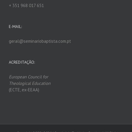
+ 351 968 017 651
E-MAIL:
geral@seminariobaptista.com.pt
ACREDITAÇÃO:
European Council for
Theological Edu
ca
tion
(ECTE, ex-EEAA)