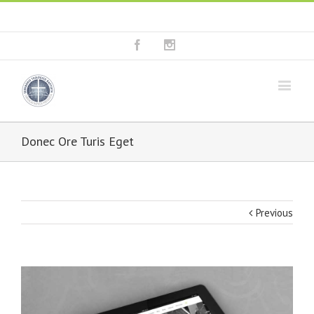
Fala connosco: + 351 214 373 036
|
geral@seminariobaptista.com.pt
Facebook
Instagram
Donec Ore Turis Eget
Previous