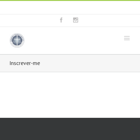
Fala connosco: + 351 214 373 036
|
geral@seminariobaptista.com.pt
Facebook
Instagram
Inscrever-me