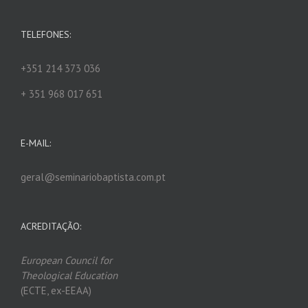
TELEFONES:
+351 214 373 036
+ 351 968 017 651
E-MAIL:
geral@seminariobaptista.com.pt
ACREDITAÇÃO:
European Council for
Theological Edu
ca
tion
(ECTE, ex-EEAA)