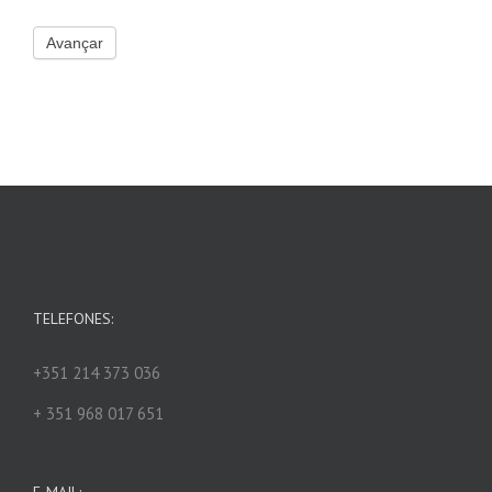
Avançar
TELEFONES:
+351 214 373 036
+ 351 968 017 651