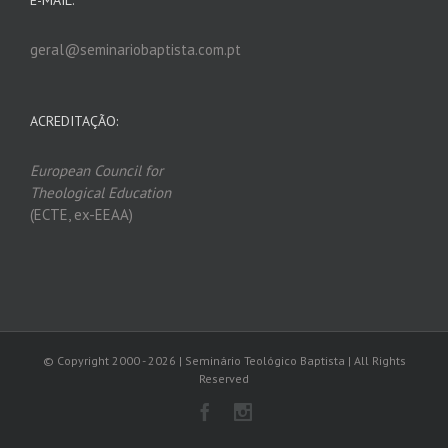
E-MAIL:
geral@seminariobaptista.com.pt
ACREDITAÇÃO:
European Council for
Theological Edu
ca
tion
(ECTE, ex-EEAA)
© Copyright 2000 -
2026 | Seminário Teológico Baptista | All Rights
Reserved
Facebook
Instagram