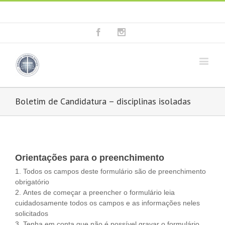
Fala connosco: + 351 214 373 036
|
geral@seminariobaptista.com.pt
Facebook
Instagram
Boletim de Candidatura – disciplinas isoladas
Orientações para o preenchimento
1. Todos os campos deste formulário são de preenchimento
obrigatório
2. Antes de começar a preencher o formulário leia
cuidadosamente todos os campos e as informações neles
solicitados
3. Tenha em conta que não é possível gravar o formulário