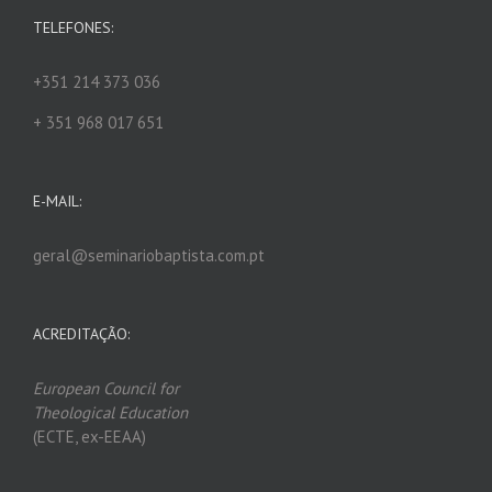
TELEFONES:
+351 214 373 036
+ 351 968 017 651
E-MAIL:
geral@seminariobaptista.com.pt
ACREDITAÇÃO:
European Council for
Theological Edu
ca
tion
(ECTE, ex-EEAA)