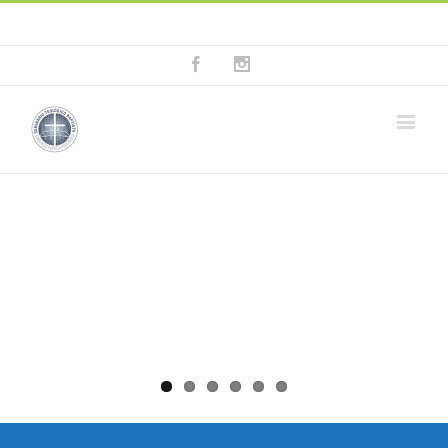
Fala connosco: + 351 214 373 036
|
geral@seminariobaptista.com.pt
Facebook
Instagram