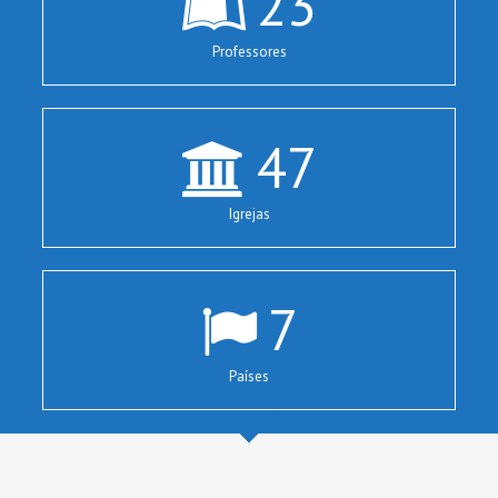
23
Professores
47
Igrejas
7
Países