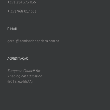
+351 214 373 036
+ 351 968 017 651
E-MAIL:
geral@seminariobaptista.com.pt
ACREDITAÇÃO:
European Council for
Theological Edu
ca
tion
(ECTE, ex-EEAA)